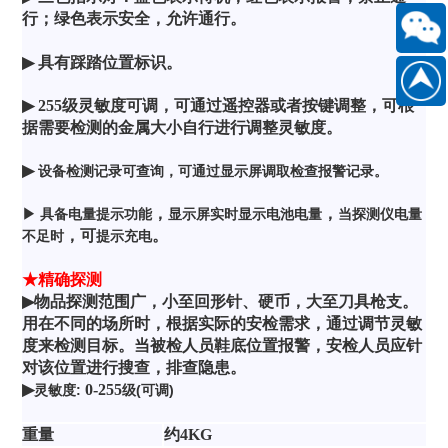
168-
行；绿色表示安全，允许通行。
6661
▶
具有踩踏位置标识。
扫
186889
一
▶
255级
灵敏度可调，可通过遥控器或者按键调整，可根
据需要
检测的金属大小自行进行调整灵敏度。
扫
关
▶
设备检测记录可查询，可通过显示屏调取检查报警记录。
注
，
，
▶
具备电量提示功能
显示屏实时显示电池电量
当探测仪电量
微
，可
。
不足时
提示充电
信
★
精确探测
公
▶
物品探测范围广，小至回形针、硬币，大至刀具枪支。
众
用在不同的场所时，根据实际的安检需求，通过调节灵敏
号
度来检测目标。当被检人员鞋底位置报警，安检人员应针
对该位置进行搜查，排查隐患。
▶
0-255
灵敏度
:
级
(可调)
重量
约
4
KG