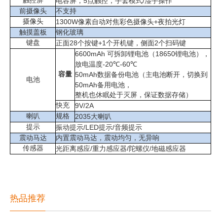
触控屏
5
/
电容屏，
点触控，手套模式
湿手操作
前摄像头
不支持
摄像头
1300W
+
像素自动对焦彩色摄像头
夜拍光灯
触摸盖板
钢化玻璃
键盘
28
+1
2
正面
个按键
个开机键，侧面
个扫码键
6600mAh
18650
可拆卸锂电池（
锂电池），
-20
-60
放电温度
℃
℃
容量
50mAh
数据备份电池（主电池断开，切换到
电池
50mAh
备用电池，
整机也休眠处于灭屏，保证数据存储）
快充
9V/2A
喇叭
规格
2035
大喇叭
提示
/LED
/
振动提示
提示
音频提示
震动马达
内置震动马达，震动均匀，无异响
传感器
/
/
/
光距离感应
重力感应器
陀螺仪
地磁感应器
热品推荐