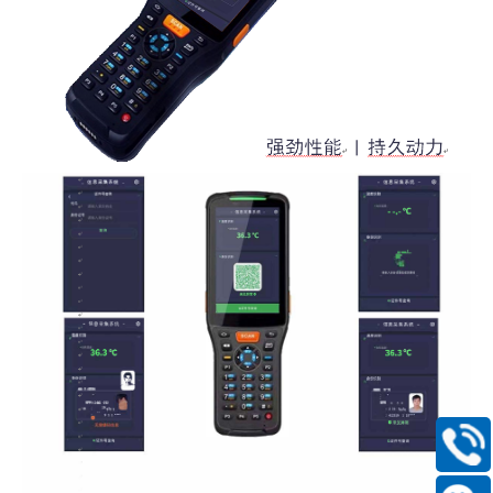
400-
168-