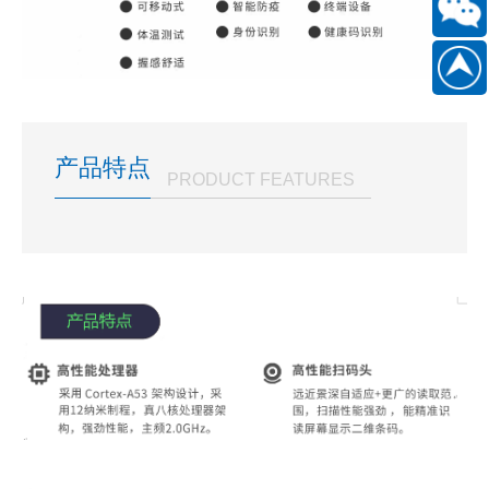
6661
扫
186889
一
扫
关
产品特点
PRODUCT FEATURES
注
微
信
公
众
号