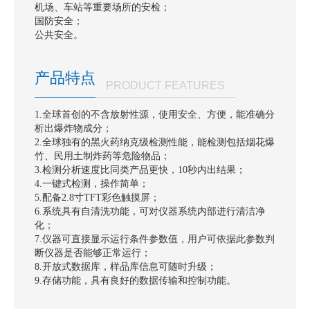
扫
机场、车站等重要场所的安检；
国防安全；
关
公共安全。
注
微
产品特点
PRODUCT FEATURES
信
公
1.全球首创的不含放射性源，使用安全、方便，能准确分
析出爆炸物成分；
众
2.全球独有的黑火药纳克级检测性能，能检测包括烟花爆
号
竹、民用土制炸药等危险物品；
3.检测分析速度比同类产品更快，10秒内出结果；
4.一键式检测，操作简单；
5.配备2.8寸TFT彩色触摸屏；
6.系统具有自清洗功能，可对仪器系统内部进行清洁净
化；
7.仪器可直接显示运行条件参数值，用户可依据此参数判
断仪器是否能够正常运行；
8.开放式数据库，样品库信息可随时升级；
9.存储功能，具有良好的数据传输和控制功能。