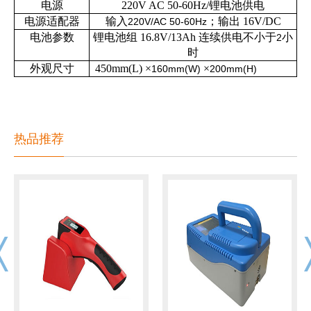
电源
220V AC 50-60Hz/
锂电池供电
电源适配器
输入
；输出
16V/DC
220V/AC 50-60Hz
电池参数
锂电池组
16.8V/13Ah
连续供电不小于
小
2
时
外观尺寸
450mm(L)
×
×
160mm(W)
200mm(H)
热品推荐