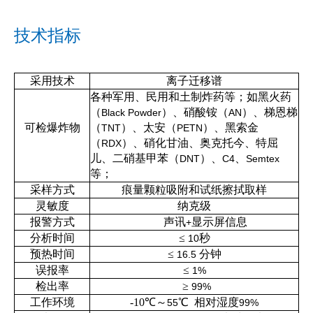
技术指标
采用技术
离子迁移谱
各种军用、民用和土制炸药等；如黑火药
（
）、硝酸铵（
）、梯恩梯
Black Powder
AN
可检爆炸物
（
）、太安（
）、黑索金
TNT
PETN
（
）、硝化甘油、奥克托今、特屈
RDX
儿、二硝基甲苯（
）、
、
DNT
C4
Semtex
等；
采样方式
痕量颗粒吸附和试纸擦拭取样
灵敏度
纳克级
报警方式
声讯
显示屏信息
+
分析时间
≤
秒
10
预热时间
≤
分钟
16.5
误报率
≤
1%
检出率
≥
99%
工作环境
-10
℃～
℃
相对湿度
55
99%