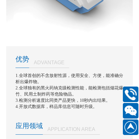
优势
ADVANTAGE
1.全球首创的不含放射性源，使用安全、方便，能准确分
析出爆炸物。
2.全球独有的黑火药纳克级检测性能，能检测包括烟花爆
竹、民用土制炸药等危险物品。
400-
3.检测分析速度比同类产品更快，10秒内出结果。
168-
4.开放式数据库，样品库信息可随时升级。
6661
扫
应用领域
APPLICATION AREA
186889
一