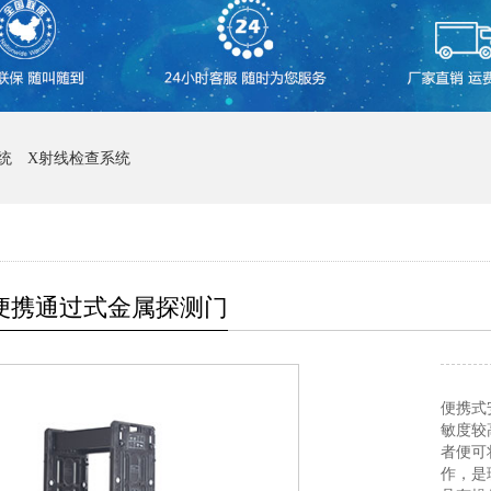
统
X射线检查系统
09便携通过式金属探测门
便携式
敏度较
者便可
作，是