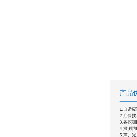
产品
1.自适
2.启停
3.各探
4.探测
5.声、