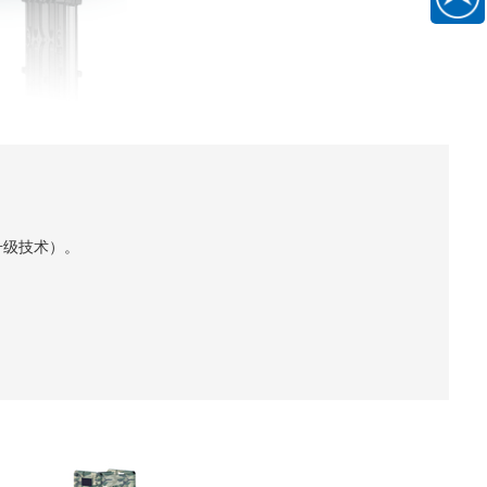
186889
一
扫
关
注
微
信
公
众
升级技术）。
号