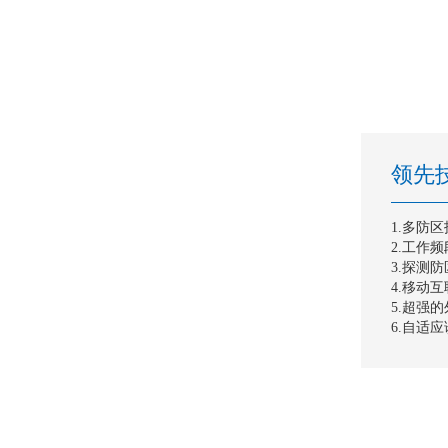
领先
1.多防
2.工作
3.探测
4.移动
5.超强
6.自适