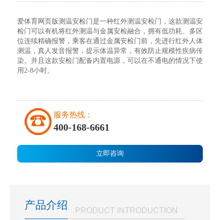
爱体育网页版测温安检门是一种红外测温安检门，这款测温安
检门可以有机将红外测温与金属安检融合，拥有低功耗、多区
位连续精确报警，乘客在通过金属安检门前，先进行红外人体
测温，真人发音报警，提示体温异常，有效防止规模性疾病传
染。并且这款安检门配备内置电源，可以在不通电的情况下使
用2-8小时。
服务热线：
400-168-6661
立即咨询
产品介绍
PRODUCT INTRODUCTION