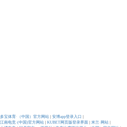
提交
微信扫码 关注我们
微信扫码 关注我们
粤ICP备15078604号
友情链接：
X光安检机
金属探测门
测温安检门
武器探测门
工厂安检门
安检门厂家
国际能源数字展
测温安检门
多宝体育·（中国）官方网站
|
安博app登录入口
|
医院安检门
ai搜索优化
geo优化
万能拉力试验机
乐云geo优化
江南电竞·(中国)官方网站
|
KUBET网页版登录界面
|
米兰·网站
|
真空干燥箱
高温高湿试验箱