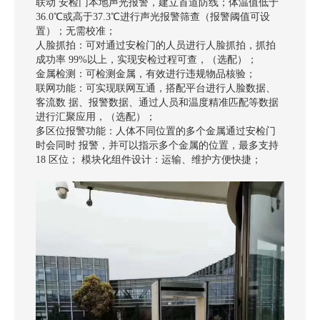
联动 安检门本地声光报警，建立首道防线；体温值低于
微
36.0℃或高于37.3℃进行声光报警筛查（报警阈值可设
置）；无需校准；
信
人脸抓拍：可对通过安检门的人员进行人脸抓拍，抓拍
公
成功率 99%以上，实现安检过程可查，（选配）；
金属检测：可检测金属，有效进行违规物品核验；
众
联网功能：可实现联网互通，搭配平台进行人脸数据、
号
客流数 据、报警数据、通过人员和温度精准匹配等数据
进行汇聚应用，（选配）；
多区位报警功能：人体不同位置的多个金属通过安检门
时会同时 报警，并可以指示多个金属的位置，最多支持
18 区位； 模块化组件设计：运输、维护方便快捷；