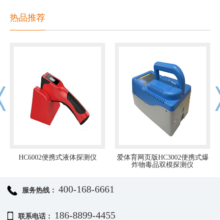
热品推荐
爱体育网页版HC3002便携式爆
爱体育网页版HC11系列手机探
炸物毒品双模探测仪
测门
400-168-6661
服务热线：
186-8899-4455
联系电话：