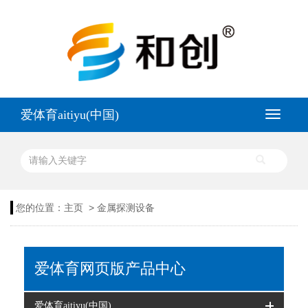
爱体育aitiyu(中国)
>
您的位置：
主页
金属探测设备
爱体育网页版产品中心
爱体育aitiyu(中国)