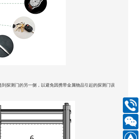
递到探测门的另一侧，以避免因携带金属物品引起的探测门误
400-
168-
6661
扫