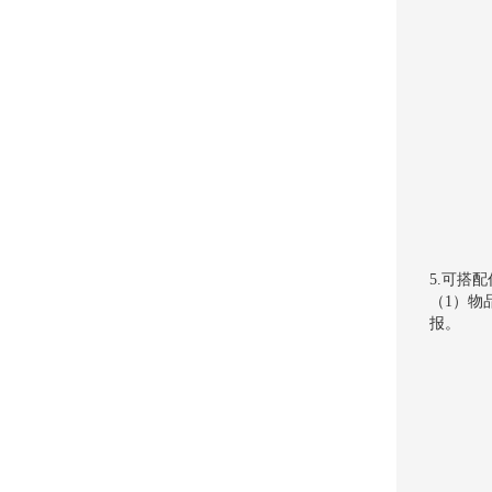
5.可搭
（1）物
报。