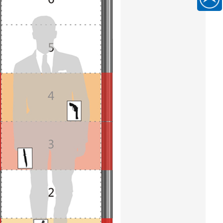
186889
一
扫
关
注
微
信
公
众
号