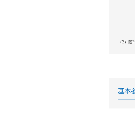
（2）随
基本