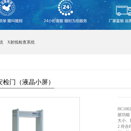
统
X射线检查系统
02安检门（液晶小屏）
HC10
据功能
大小、
2.符