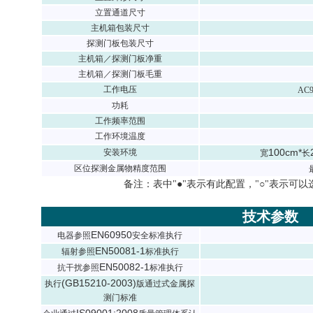
立置通道尺寸
主机箱包装尺寸
探测门板包装尺寸
主机箱／探测门板净重
主机箱／探测门板毛重
工作电压
AC
功耗
工作频率范围
工作环境温度
100cm*
安装环境
宽
长
区位探测金属物精度范围
备注：表中"●"表示有此配置，"○"表示可以
技术参数
EN60950
电器参照
安全标准执行
EN50081-1
辐射参照
标准执行
EN50082-1
抗干扰参照
标准执行
(GB15210-2003)
执行
版通过式金属探
测门标准
IS09001:2008