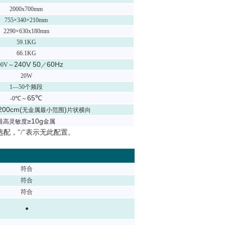
2000x700mm
755×340×210mm
2290×630x180mm
59.1KG
66.1KG
240V 50
60Hz
90V
～
／
20W
1—50
个频段
65℃
-0℃
～
200cm(
)
无金属最小范围
片状横向
≥10g
最高灵敏度
金属
选配，"/"表示无此配置。
符合
符合
符合
●