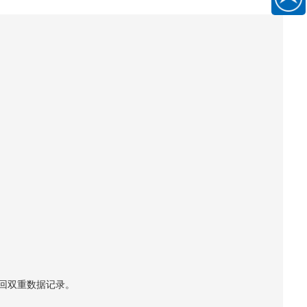
186889
一
扫
关
注
）
微
信
公
众
号
返回双重数据记录。