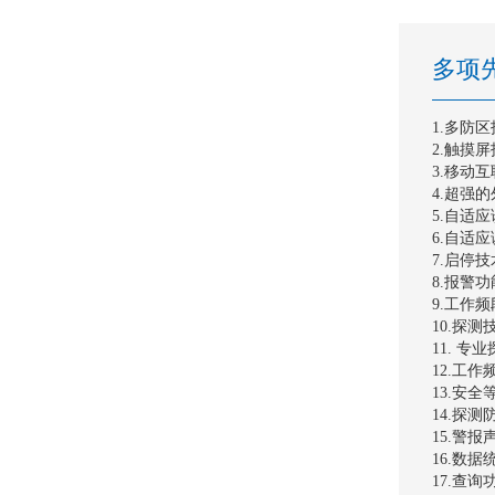
多项
1.多防
2.触摸
3.移动
4.超强
5.自适
6.自适
7.启停
8.报警
9.工作
10.探
11. 
12.工
13.安
14.探
15.警
16.数
17.查