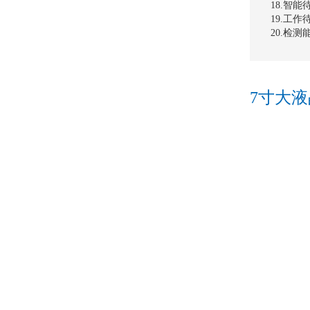
18.智
19.工
20.检
7寸大