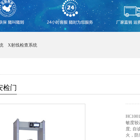
统
X射线检查系统
1安检门
HC1
敏度较
度; 
火，防