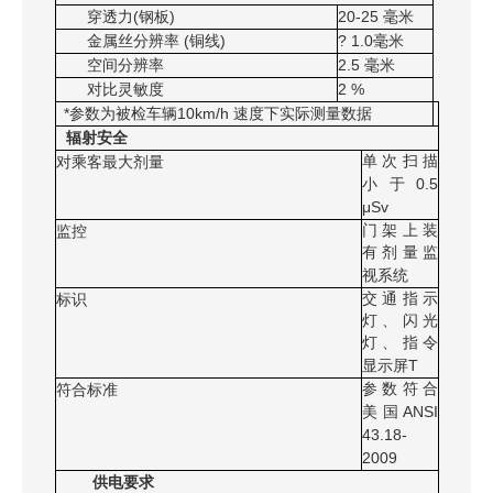
穿透力(钢板)
20-25
毫米
金属丝分辨率 (铜线)
? 1.0
毫米
空间分辨率
2.5
毫米
对比灵敏度
2 %
*
10km/h
参数为被检车辆
速度下实际测量数据
辐射安全
单次扫描
对乘客最大剂量
0.5
小于
μSv
门架上装
监控
有剂量监
视系统
交通指示
标识
灯、闪光
灯、指令
T
显示屏
参数符合
符合标准
ANSI
美国
43.18-
2009
供电要求