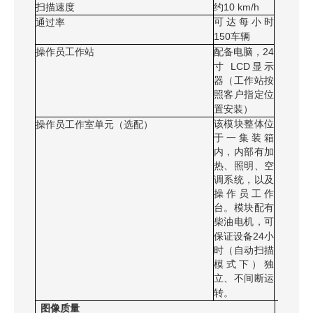
10 km/h
扫描速度
约
可达每小时
通过率
150
车辆
24
操作员工作站
配备电脑，
LCD
寸
显示
器（工作站按
照客户指定位
置安装）
该模块整体位
操作员工作室单元（选配）
于一集装箱
内，内部有加
热、照明、空
调系统，以及
操作员工作
台。模块配有
柴油电机，可
24
保证设备
小
时（自动扫描
模式下）独
立、不间断运
转。
图像质量