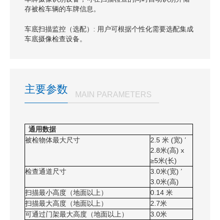
存被检车辆的车牌信息。
车底扫描监控（选配）:
用户可根据个性化需要选配集成
车底摄像检查设备。
主要参数
MAIN PARAMETERS
通用数据
2.5
(
)
被检物体最大尺寸
米
宽
′
2.8
米
(
) x
高
≥5
米
(
)
长
3.0
(
)
检查通道尺寸
米
宽
′
3.0
米
(
)
高
0.14
扫描最小高度（地面以上）
米
2.7
扫描最
大
高度（地面以上）
米
3.0
可通过门架最大高度
（地面以上）
米