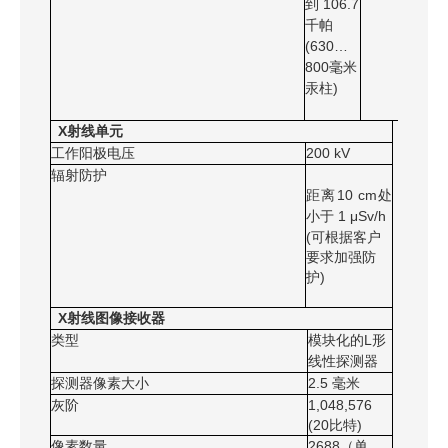
到 106.7
千帕
(630…
800毫米
汞柱)
X射线单元
工作阳极电压
200 kV
辐射防护
距离
10 cm
处
小于
1 μSv/h
(可根据客户
要求加强防
护)
X射线图像接收器
类型
模块化的L形
线性探测器
探测器像素大小
2.5 毫米
灰阶
1,048,576
(20比特)
像素数量
2688（单