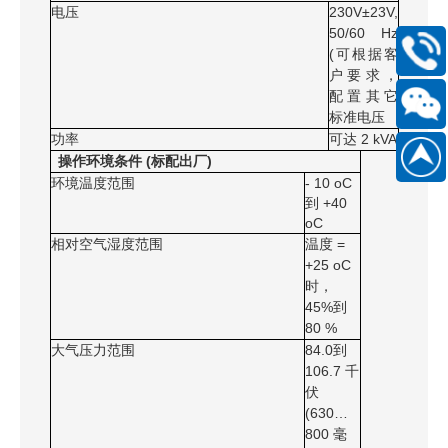
电压
230V±23V,
50/60 Hz
(可根据客
400-
户要求，
168-
配置其它
6661
标准电压
功率
可达 2 kVA
扫
操作环境条件 (标配出厂)
186889
一
环境温度范围
- 10 oС
到 +40
扫
oС
关
相对空气湿度范围
温度 =
+25 oС
注
时，
微
45%到
信
80 %
大气压力范围
84.0到
公
106.7 千
众
伏
(630…
号
800 毫