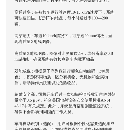
可选配户外操作室。配有电机，可无需外部供电运行。
高通过率 :
在被检车辆行驶速度10-15 km/h速度下，系统
可快速扫描、识别车内物品，每小时通过率100—200
辆。
 : 
高穿透力
车速10 km/h情况下，可穿透20 mm钢板，呈
现高质量X射线图像。
 : 
高质量X射线图像
图像对比灵敏度2%，线分辨率达0.8
mm铜线，确保系统有效检查到车内藏匿物品
 : 
双能成像
根据原子序列数进行颜色自动编码（3种颜
色），识别不同物质，区分有机物、无机物和金属物
质，帮助操作员快速识别危险物品。
辐射安全高 : 司机开车通过一次扫描检查接收到的辐射剂
量小于0.5 μSv，符合美国辐射设备安全使用标准ANSI
43.17中有关规定。此外，系统配有辐射剂量监控系统，
确保不会影响到周围的工作人员。
车牌自动识别（选配）:
用户可根据个性化需要选配集成
车牌摄像识别设备，可在扫描检查的同时自动识别并储