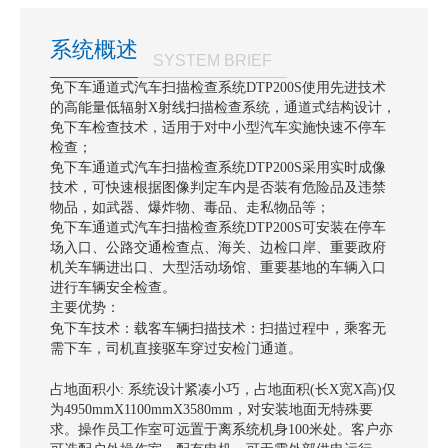
系统概述
SYSTEM BRIEF
免下车通道式汽车扫描检查系统DTP200S使用先进技术
的高能量低辐射X射线扫描检查系统，通道式结构设计，
免下车检查技术，适用于对中小型汽车实施快速不停车
检查；
免下车通道式汽车扫描检查系统DTP200S采用实时成像
技术，可快速根据图像判定车内是否装有危险品及违禁
物品，如武器、爆炸物、毒品、走私物品等；
免下车通道式汽车扫描检查系统DTP200S可安装在停车
场入口、公路交通检查点、海关、边检口岸、重要政府
机关车辆进出口、大型活动场馆、重要基地的车辆入口
进行车辆安全检查。
主要优势：
：
免下车技术
载客车辆扫描技术：扫描过程中，乘客无
需下车，司机直接驱车穿过安检门通道。
占地面积小:
系统设计紧凑小巧，占地面积(长X宽X高)仅
为4950mmX1100mmX3580mm，对安装地面无特殊要
求。操作员工作室可远置于离系统机身100米处。客户亦